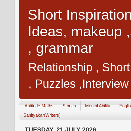
Short Inspiratio
Ideas, makeup ,
, grammar
Relationship , Shor
, Puzzles ,Interview
Aptitude-Maths
Stories
Mental Ability
Engli
Sahityakar(Writers)
TUESDAY, 21 JULY 2026