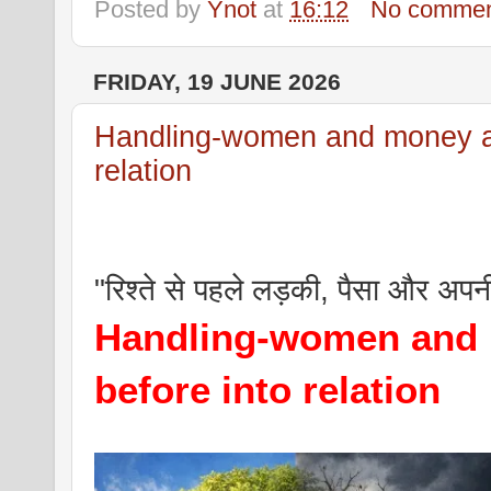
Posted by
Ynot
at
16:12
No commen
FRIDAY, 19 JUNE 2026
Handling-women and money an
relation
"रिश्ते से पहले लड़की, पैसा और अ
Handling-women and
before into relation