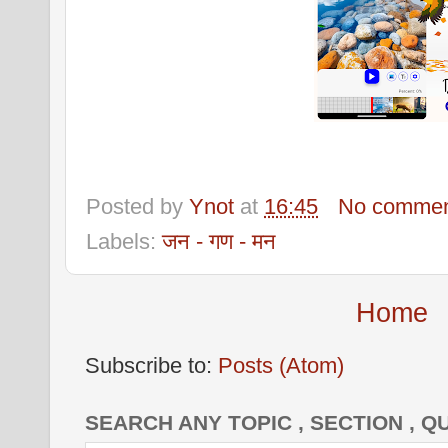
Posted by
Ynot
at
16:45
No commen
Labels:
जन - गण - मन
Home
Subscribe to:
Posts (Atom)
SEARCH ANY TOPIC , SECTION , Q