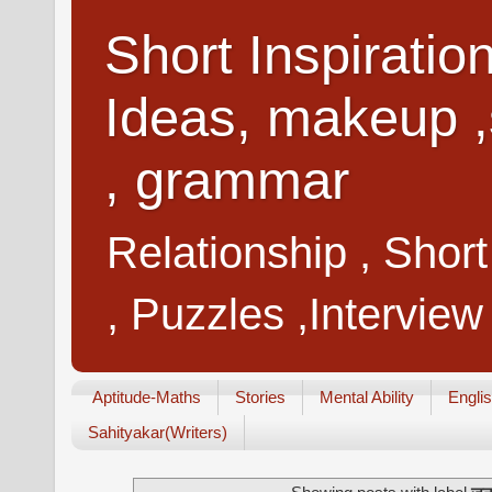
Short Inspiratio
Ideas, makeup ,
, grammar
Relationship , Shor
, Puzzles ,Interview
Aptitude-Maths
Stories
Mental Ability
Engli
Sahityakar(Writers)