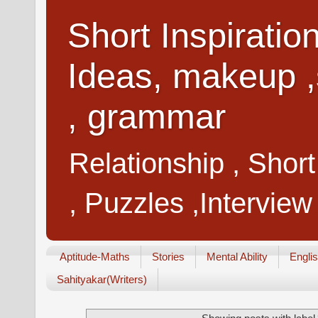
Short Inspiratio
Ideas, makeup ,
, grammar
Relationship , Shor
, Puzzles ,Interview
Aptitude-Maths
Stories
Mental Ability
Engli
Sahityakar(Writers)