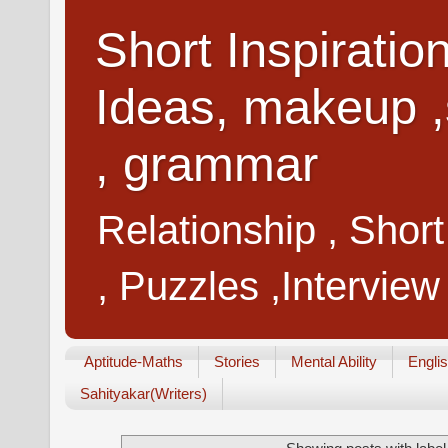
Short Inspiratio
Ideas, makeup ,
, grammar
Relationship , Shor
, Puzzles ,Interview
Aptitude-Maths
Stories
Mental Ability
Engli
Sahityakar(Writers)