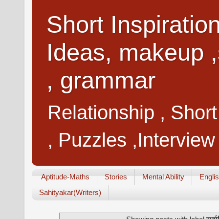
Short Inspiratio
Ideas, makeup ,
, grammar
Relationship , Shor
, Puzzles ,Interview
Aptitude-Maths
Stories
Mental Ability
Engli
Sahityakar(Writers)