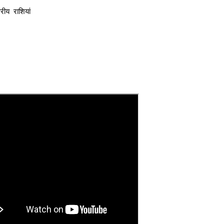
ीय  राशियां 