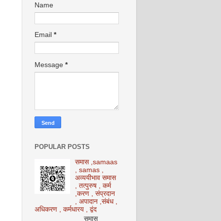
Name
Email
*
Message
*
POPULAR POSTS
समास ,samaas
, samas ,
अव्ययीभाव समास
, तत्पुरुष , कर्म
,करण , संप्रदान
, अपादान ,संबंध ,
अधिकरण , कर्मधारय , द्वंद
समास