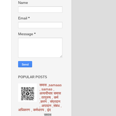
Name
Email
*
Message
*
POPULAR POSTS
समास ,samaas
, samas ,
अव्ययीभाव समास
, तत्पुरुष , कर्म
,करण , संप्रदान
, अपादान ,संबंध ,
अधिकरण , कर्मधारय , द्वंद
समास