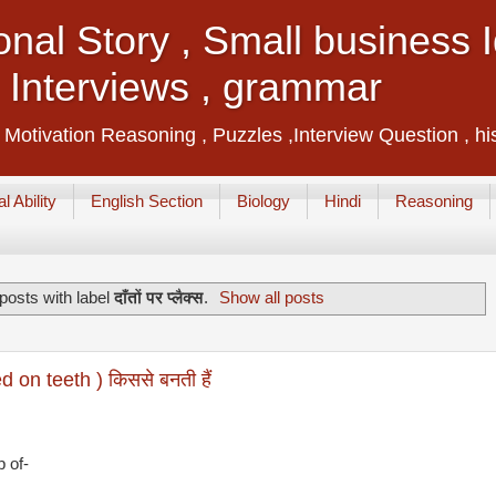
ional Story , Small business
, Interviews , grammar
, Motivation Reasoning , Puzzles ,Interview Question , hi
l Ability
English Section
Biology
Hindi
Reasoning
posts with label
दाँतों पर प्लैक्स
.
Show all posts
ed on teeth ) किससे बनती हैं
 of-