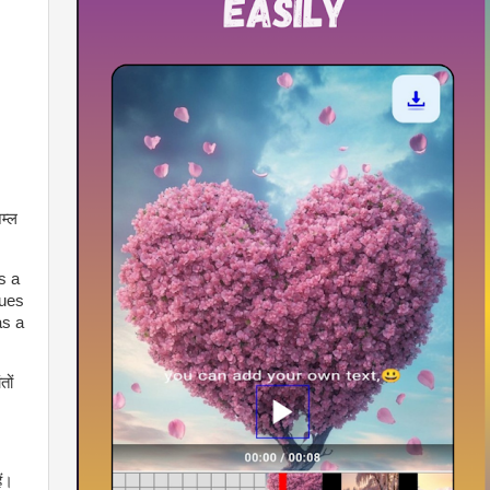
म्ल
s a
ques
as a
तों
ैं।