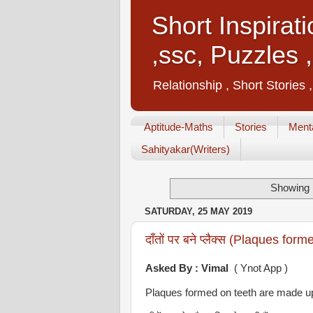
Short Inspirat
,ssc, Puzzles 
Relationship , Short Stories 
Aptitude-Maths
Stories
Menta
Sahityakar(Writers)
Showing 
SATURDAY, 25 MAY 2019
दाँतों पर बने प्लैक्स (Plaques form
Asked By :
Vimal
( Ynot App )
Plaques formed on teeth are made up