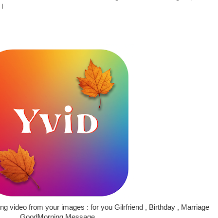
ै।
 video from your images : for you Gilrfriend , Birthday , Marriage
,GoodMorning Message