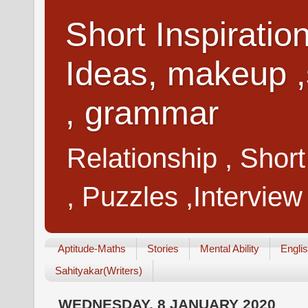
Short Inspiratio
Ideas, makeup ,
, grammar
Relationship , Shor
, Puzzles ,Interview
Aptitude-Maths
Stories
Mental Ability
Engli
Sahityakar(Writers)
WEDNESDAY, 8 JANUARY 2020