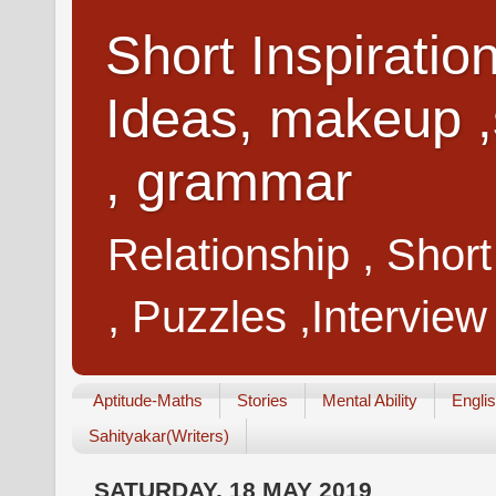
Short Inspiratio
Ideas, makeup ,
, grammar
Relationship , Shor
, Puzzles ,Interview
Aptitude-Maths
Stories
Mental Ability
Engli
Sahityakar(Writers)
SATURDAY, 18 MAY 2019