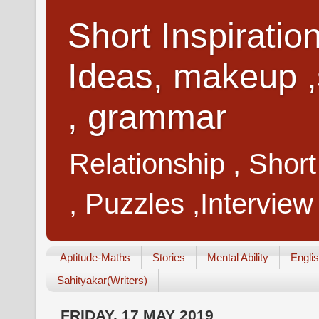
Short Inspiratio
Ideas, makeup ,
, grammar
Relationship , Shor
, Puzzles ,Interview
Aptitude-Maths
Stories
Mental Ability
Engli
Sahityakar(Writers)
FRIDAY, 17 MAY 2019