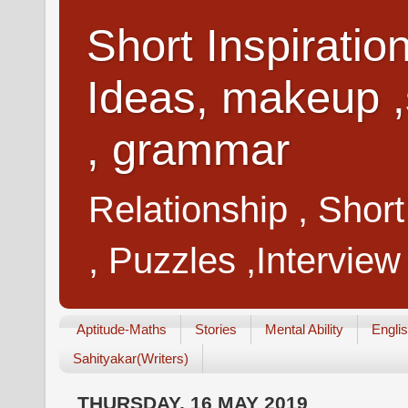
Short Inspiratio
Ideas, makeup ,
, grammar
Relationship , Shor
, Puzzles ,Interview
Aptitude-Maths
Stories
Mental Ability
Engli
Sahityakar(Writers)
THURSDAY, 16 MAY 2019