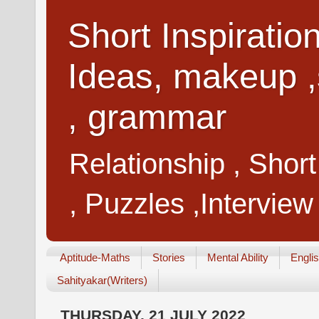
Short Inspiratio
Ideas, makeup ,
, grammar
Relationship , Shor
, Puzzles ,Interview
Aptitude-Maths
Stories
Mental Ability
Engli
Sahityakar(Writers)
THURSDAY, 21 JULY 2022