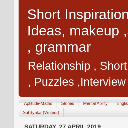
Short Inspiratio
Ideas, makeup ,
, grammar
Relationship , Shor
, Puzzles ,Interview
Aptitude-Maths
Stories
Mental Ability
Engli
Sahityakar(Writers)
SATURDAY, 27 APRIL 2019