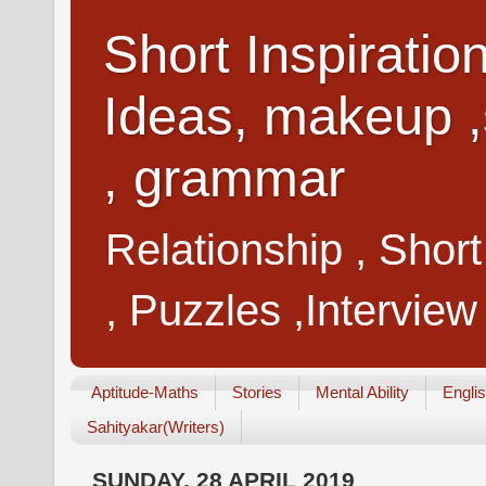
Short Inspiratio
Ideas, makeup ,
, grammar
Relationship , Shor
, Puzzles ,Interview
Aptitude-Maths
Stories
Mental Ability
Engli
Sahityakar(Writers)
SUNDAY, 28 APRIL 2019