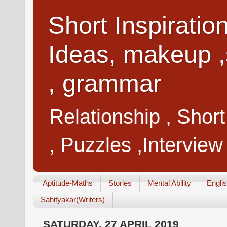
Short Inspiratio
Ideas, makeup ,
, grammar
Relationship , Shor
, Puzzles ,Interview
Aptitude-Maths
Stories
Mental Ability
Engli
Sahityakar(Writers)
SATURDAY, 27 APRIL 2019