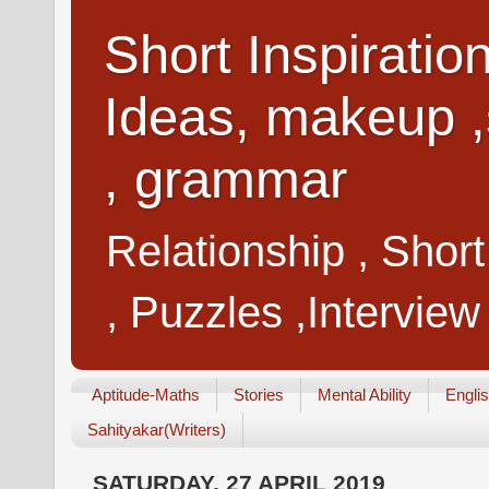
Short Inspiratio
Ideas, makeup ,
, grammar
Relationship , Shor
, Puzzles ,Interview
Aptitude-Maths
Stories
Mental Ability
Engli
Sahityakar(Writers)
SATURDAY, 27 APRIL 2019