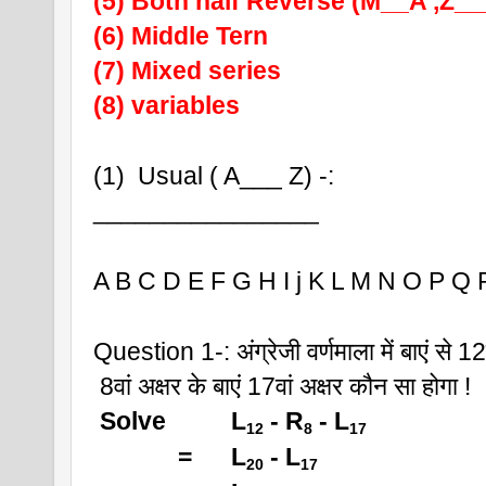
(5) Both half Reverse (M__A ,Z__
(6) Middle Tern
(7) Mixed series 
(8) variables
(1)  Usual ( A___ Z) -:
________________
A B C D E F G H I j K L M N O P Q 
Question 1-: अंग्रेजी वर्णमाला में बाएं से 12व
 8वां अक्षर के बाएं 17वां अक्षर कौन सा होगा !
Solve          L
 - R
 - L
12
8
17
             =      L
 - L
20
17  