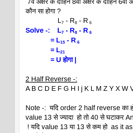
 7वे अक्षर के दाहिने 8वा अक्षर के दाहिने 6वां अ
कौन सा होगा ?
                  L
 - R
 - R
7
8
 6
Solve -:    L
 - R
 - R
7
8
 6
              = L
 - R
15
 6   
              = L
21 
              = U होगा |
2 Half Reverse -:
A B C D E F G H I j K L M Z Y X W 
Note -:  यदि order 2 half reverse का 
value 13 से ज्यादा  हो तो 40 से घटाकर An
 ! यदि value 13 या 13 से कम हो  as it 