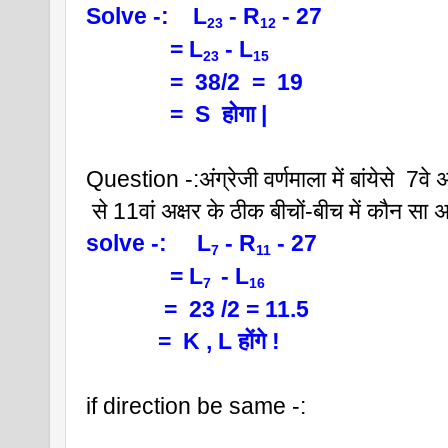
Solve -:    L
 - R
 - 27
23
12
              = L
 - L
23
15
              =  38/2  =  19
              =  S  होगा |
Question -:अंग्रेजी वर्णमाला में बांयेसे  7वे अ
 से 11वां अक्षर के ठीक बीचों-बीच में कौन सा अ
solve -:     L
 - R
 - 27
7
11
              = L
 - L
7 
16
             =  23 /2 = 11.5 
            =  K , L होंगे !
if direction be same -: