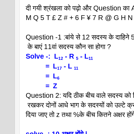
दी गयी श्रंखला को पढ़ो और Question का 
M Q 5 T £ Z # + 6 F ¥ 7 R @ G H N 
Question -1 :बांये से 12 सदस्य के दाहिने 
 के बाएं 11वां सदस्य कौन सा होगा ?
Solve -:  L
 - R 
 - L
12
5
11
           =  L
 - L 
17
11  
           =  L
6  
           =  Z 
Question 2: यदि ठीक बीच वाले सदस्य को स
 रखकर दोनों आधे भाग के सदस्यों को उल्टे क्र
दिया जाए तो z तथा %के बीच कितने अक्षर होंग