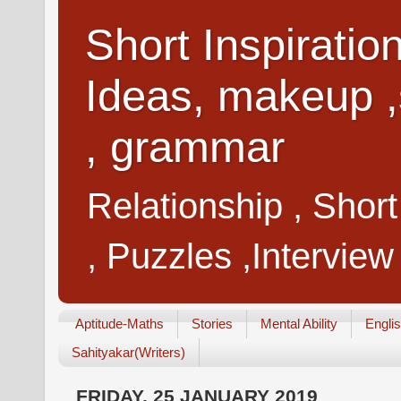
Short Inspiratio
Ideas, makeup ,
, grammar
Relationship , Shor
, Puzzles ,Interview
Aptitude-Maths
Stories
Mental Ability
Engli
Sahityakar(Writers)
FRIDAY, 25 JANUARY 2019