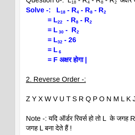
Question 6-:  L
 - R
 - R
 - R
 अक्षर
18
4
8
2 
Solve -:   L
 - R
 - R
 - R
18
4
8
2  
            = L
 - R
 - R
22  
8
2  
            = L
 -  R
 30
2
            = L
 - 26 
32
            = L
 6 
            = F अक्षर होगा |
2. Reverse Order -:
Z Y X W V U T S R Q P O N M L K J
Note -: यदि ऑर्डर रिवर्स हो तो L  के जगह
जगह L बना देते हैं !