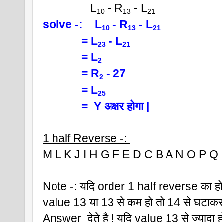
                L
 - R
 - L
10
13
21
solve -:    L
 - R
 - L
10
13
21
             = L
 - L
23
21
             = L
2
             = R
 - 27
2
             = L
25 
             =  Y अक्षर होगा |
1 half Reverse -: 
M L K J I H G F E D C B A N O P Q
Note -: यदि order 1 half reverse का ह
value 13 या 13 से कम हो तो 14 से घटाकर
Answer  देते है ! यदि value 13 से ज्यादा ह