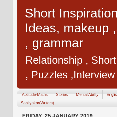
Short Inspiratio
Ideas, makeup ,
, grammar
Relationship , Shor
, Puzzles ,Interview
Aptitude-Maths
Stories
Mental Ability
Engli
Sahityakar(Writers)
FRIDAY, 25 JANUARY 2019