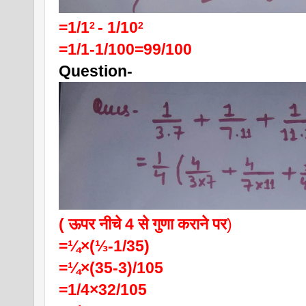
=1/1
- 1/10
2 
2
=1/1-1/100=99/100
Question-
( ऊपर नीचे 4 से गुणा कराने पर
)
=¼×(⅓-1/35)
=¼×(35-3)/105
=1/4×32/105