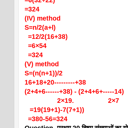
=6(32+22)
=324
(IV) method
S=n/2(a+l)
  =12/2(16+38)
  =6×54
  =324
(V) method
S=(n(n+1))/2
16+18+20---------+38
(2+4+6------+38) - (2+4+6+-----14)
                   2×19.                    2×7
   =19(19+1)-7(7+1))
  =380-56=324