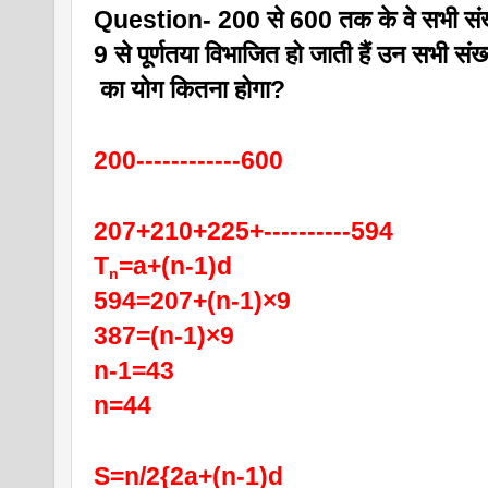
Question- 200 से 600 तक के वे सभी संख्
9 से पूर्णतया विभाजित हो जाती हैं उन सभी संख
 का योग कितना होगा?
200------------600
207+210+225+----------594
T
=a+(n-1)d
n
594=207+(n-1)×9
387=(n-1)×9
n-1=43
n=44
S=n/2{2a+(n-1)d