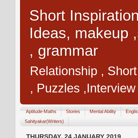
Short Inspiratio
Ideas, makeup ,
, grammar
Relationship , Shor
, Puzzles ,Interview
Aptitude-Maths
Stories
Mental Ability
Engli
Sahityakar(Writers)
THURSDAY, 24 JANUARY 2019