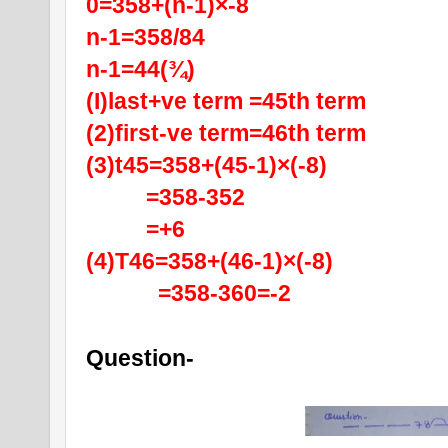
0=358+(n-1)×-8
n-1=358/84
n-1=44(¾)
(I)last+ve term =45th term
(2)first-ve term=46th term
(3)t45=358+(45-1)×(-8)
          =358-352
          =+6
(4)T46=358+(46-1)×(-8)
            =358-360=-2
Question-