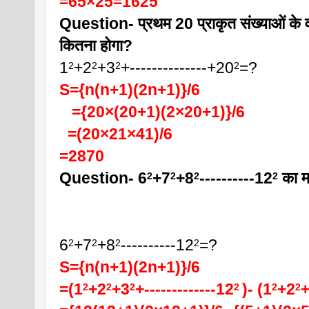
=65×25=1625
Question- प्रथम 20 प्राकृत संख्याओं के वर्
कितना होगा?
1
+2
+3
+--------------+20
=?
2
2
2
2
S={n(n+1)(2n+1)}/6
   ={20×(20+1)(2×20+1)}/6
  =(20×21×41)/6
=2870
Question- 6
+7
+8
----------12
 का म
2
2
2
2
6
+7
+8
----------12
=?
2
2
2
2
S={n(n+1)(2n+1)}/6
=(1
+2
+3
+-------------12
)- (1
+2
2
2
2
2 
2
2