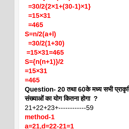
  =30/2{2×1+(30-1)×1}
  =15×31
  =465
S=n/2(a+l)
  =30/2(1+30)
 =15×31=465
S={n(n+1)}/2
=15×31
=465
Question- 20 तथा 60के मध्य सभी प्राकृ
संख्याओं का योग कितना होगा  ?
21+22+23+------------59
method-1
a=21,d=22-21=1