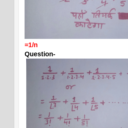
=1/n
Question-