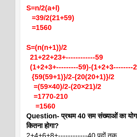
S=n/2(a+l)
   =39/2(21+59)
   =1560
S=(n(n+1))/2
  21+22+23+------------59
  (1+2+3+---------59)-(1+2+3--------
   {59(59+1)}/2-{20(20+1)}/2
    =(59×40)/2-(20×21)/2
    =1770-210
     =1560
Question- प्रथम 40 सम संख्याओं का योग
कितना होगा?
2+4+6+8+------------40 पदों तक