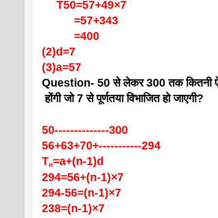
     T50=57+49×7
           =57+343
           =400
(2)d=7
(3)a=57
Question- 50 से लेकर 300 तक कितनी ऐसी
 होंगी जो 7 से पूर्णतया विभाजित हो जाएगी?
50--------------300
56+63+70+-----------294
T
=a+(n-1)d
n
294=56+(n-1)×7
294-56=(n-1)×7
238=(n-1)×7