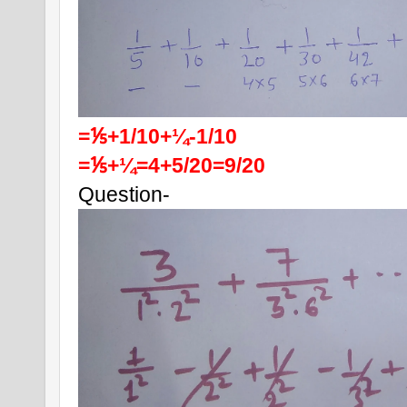
=⅕+1/10+¼-1/10
=⅕+¼=4+5/20=9/20
Question-