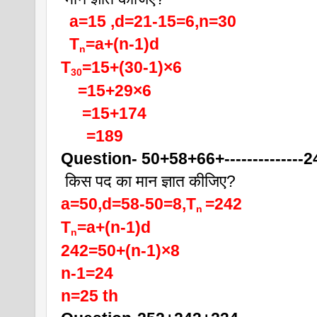
a=15 ,d=21-15=6,n=30
  T
=a+(n-1)d
n
T
=15+(30-1)×6
30
    =15+29×6
     =15+174
      =189
Question- 50+58+66+--------------2
 किस पद का मान ज्ञात कीजिए?
a=50,d=58-50=8,T
=242
n 
T
=a+(n-1)d
n
242=50+(n-1)×8
n-1=24
n=25 th