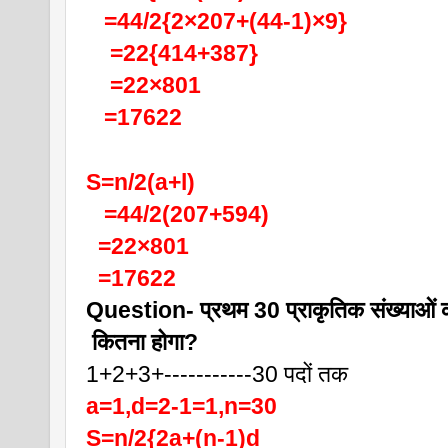
   =44/2{2×207+(44-1)×9}
    =22{414+387}
    =22×801
   =17622
S=n/2(a+l)
   =44/2(207+594)
  =22×801
  =17622
Question- प्रथम 30 प्राकृतिक संख्याओं 
 कितना होगा?
1+2+3+-----------30 पदों तक
a=1,d=2-1=1,n=30
S=n/2{2a+(n-1)d