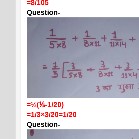
=8/105
Question-
=⅓(⅕-1/20)
=1/3×3/20=1/20
Question-