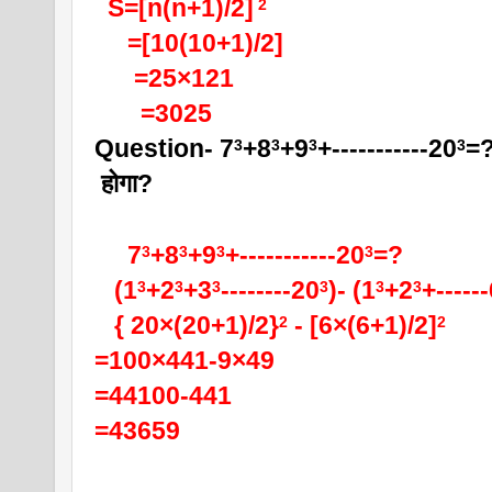
  S=[n(n+1)/2]
 2
     =[10(10+1)/2]
      =25×121
       =3025
Question- 7
+8
+9
+-----------20
=?
3
3
3
3
 होगा?
7
+8
+9
+-----------20
=?
3
3
3
3
   (1
+2
+3
--------20
)- (1
+2
+-----
3
3
3
3
3
3
   { 20×(20+1)/2}
 - [6×(6+1)/2]
2
2
=100×441-9×49
=44100-441
=43659