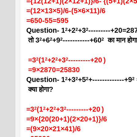
={12(12+1)(2×12+1)}/6- {(5+1)(2×5
=(12×13×5)/6-(5×6×11)/6
=650-55=595
Question- 1
+2
+3
---------+20=287
2
2
2
 तो 3
+6
+9
-----------+60
  का मान होग
2
2
2
2
 =3
(1
+2
+3
---------+20
)
2
2
2
2
 =9×2870=25830
Question- 1
+3
+5
+-------------+9
2
2
2
2
 क्या होगा?
=3
(1
+2
+3
---------+20
)
2
2
2
2
=9×{20(20+1)(2×20+1)}/6
=(9×20×21×41)/6