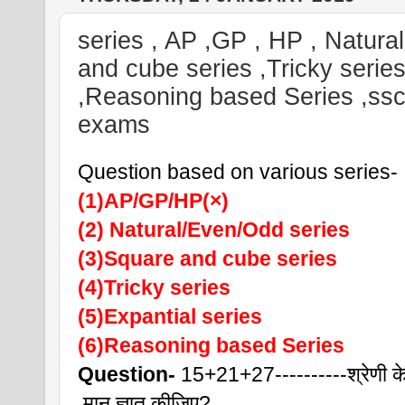
series , AP ,GP , HP , Natura
and cube series ,Tricky series
,Reasoning based Series ,ssc,
exams
Question based on various series-
(1)AP/GP/HP(×)
(2) Natural/Even/Odd series
(3)Square and cube series
(4)Tricky series
(5)Expantial series
(6)Reasoning based Series
Question-
 15+21+27----------श्रेणी क
 मान ज्ञात कीजिए?