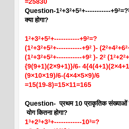
=25830
Question-1
+3
+5
+-----------+9
=?
2
2
2
2
क्या होगा?
1
+3
+5
+-----------+9
=?
2
2
2
2
(1
+3
+5
+-----------+9
 )- (2
+4
+6
2
2
2
2
2
2
2
(1
+3
+5
+-----------+9
 )- 2
 (1
+2
2
2
2
2
2
2
2
{9(9+1)(2×9+1)}/6- 4{4(4+1)(2×4+1
(9×10×19)/6-(4×4×5×9)/6 
=15(19-8)=15×11=165
Question-  प्रथम 10 प्राकृतिक संख्याओं 
 योग कितना होगा?
1
+2
+3
+------------10
=?
3
3
3
3