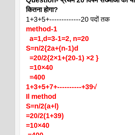
Question- प्रथम 20 विषम संख्याओं का यो
कितना होगा?
1+3+5+-------------20 पदों तक
method-1
  a=1,d=3-1=2, n=20
S=n/2{2a+(n-1)d
  =20/2{2×1+(20-1) ×2 }
  =10×40
  =400
1+3+5+7+----------+39√
Il method
S=n/2(a+l)
=20/2(1+39)
=10×40