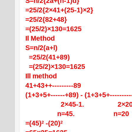
S=n/2{2a+(n-1)d}
=25/2{2×41+(25-1)×2}
=25/2{82+48}
=(25/2)×130=1625
Il Method
S=n/2(a+l)
  =25/2(41+89)
  =(25/2)×130=1625
Ill method
41+43++---------89
(1+3+5+------+89) - (1+3+5+---------
                    2×45-1.                   2×
                  n=45.                      n=20
=(45)
 -(20)
2
2