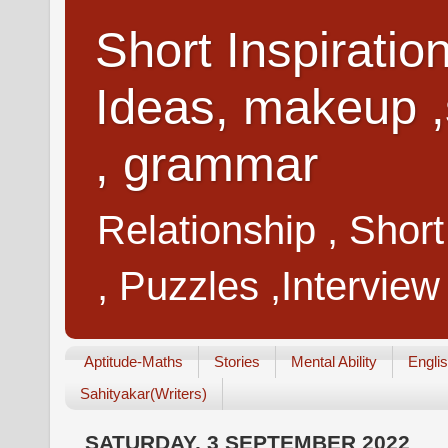
Short Inspiratio
Ideas, makeup ,
, grammar
Relationship , Shor
, Puzzles ,Interview
Aptitude-Maths
Stories
Mental Ability
Engli
Sahityakar(Writers)
SATURDAY, 3 SEPTEMBER 2022