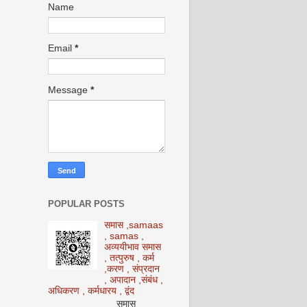
Name
Email
*
Message
*
POPULAR POSTS
समास ,samaas
, samas ,
अव्ययीभाव समास
, तत्पुरुष , कर्म
,करण , संप्रदान
, अपादान ,संबंध ,
अधिकरण , कर्मधारय , द्वंद
समास