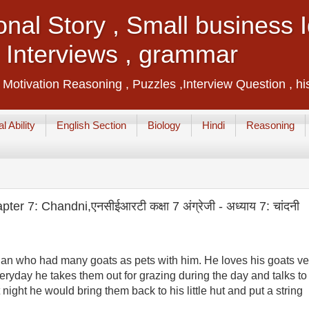
ional Story , Small business
, Interviews , grammar
, Motivation Reasoning , Puzzles ,Interview Question , hi
l Ability
English Section
Biology
Hindi
Reasoning
 7: Chandni,एनसीईआरटी कक्षा 7 अंग्रेजी - अध्याय 7: चांदनी
 who had many goats as pets with him. He loves his goats ver
day he takes them out for grazing during the day and talks to 
night he would bring them back to his little hut and put a string 