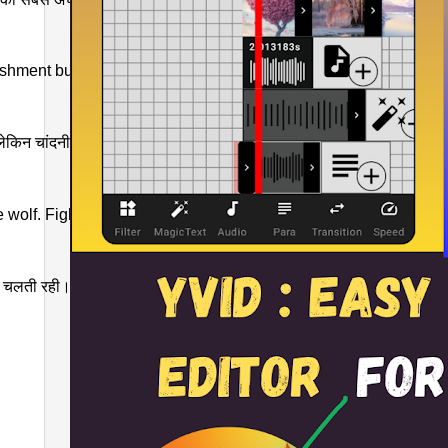
hment but Chandni ran away from the small hut to the hills. She 
किन चांदनी छोटी सी झोपड़ी से दूर पहाड़ियों की ओर भाग गई। वह बहुत खुश थी, ल
 wolf. Fight continued the whole night. Chandani was fully cover
ई चलती रही। चांदनी पूरी तरह से खून से लथपथ थी और भेड़िया भी सो गया और थक गय