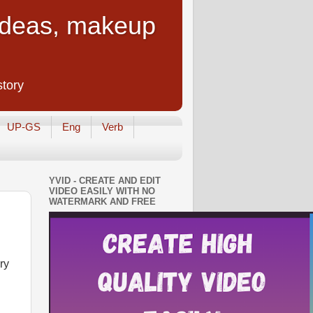
 Ideas, makeup
story
UP-GS
Eng
Verb
YVID - CREATE AND EDIT
VIDEO EASILY WITH NO
WATERMARK AND FREE
y 