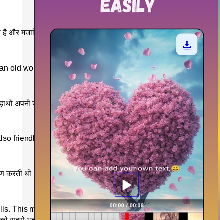
 और मजाकिया नाम रखता है। वह दिन में प्रतिदिन उन्हें चराने के लिए बाहर ले जा
 to an old wolf who lived on a mountain. One day all the goats w
़िये के हाथों अपनी जान गंवानी पड़ती थी। एक दिन सभी बकरियां चली गईं और अब्
 friendly and followed abbu. They both had a wonderful time and
करती थी। उन दोनों के पास बहुत अच्छा समय था और इस बार अब्बू को विश्वास था
This made Abbu Khan very sad despite the best food and love she
खान को सबसे अच्छे भोजन और प्यार के बावजूद बहुत दुखी किया, जिसे वह अभी भी छोड