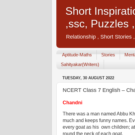
Short Inspirat
,ssc, Puzzles 
Relationship , Short Stories 
Aptitude-Maths
Stories
Menta
Sahityakar(Writers)
TUESDAY, 30 AUGUST 2022
NCERT Class 7 English – Chapter
Chandni
There was a man named Abbu Khan
much and keeps funny names. Every
every goat as his  own children; at 
round the neck of each goat.