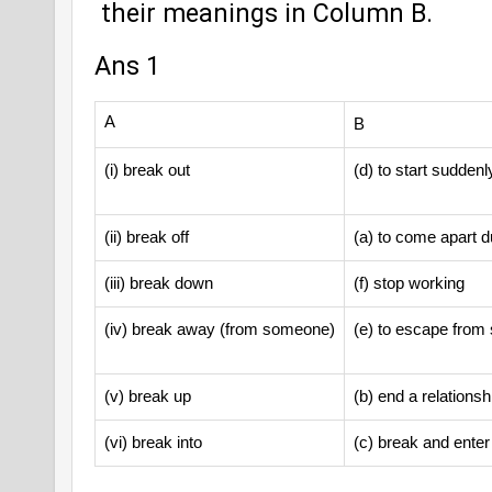
 their meanings in Column B. 
Ans 1 
A
B
(i) break out
(d) to start suddenl
(ii) break off
(a) to come apart d
(iii) break down
(f) stop working
(iv) break away (from someone)
(e) to escape from
(v) break up
(b) end a relationsh
(vi) break into
(c) break and enter 