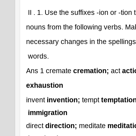
II . 1. Use the suffixes -ion or -tion 
nouns from the following verbs. Ma
necessary changes in the spellings
 words.
Ans 1 cremate 
cremation;
 act 
acti
exhaustion
invent 
invention;
 tempt 
temptation
immigration
direct 
direction; 
meditate 
meditati