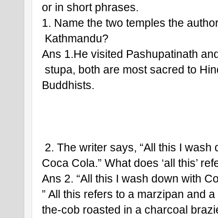
or in short phrases. 
1. Name the two temples the author 
 Kathmandu?
Ans 1.He visited Pashupatinath a
 stupa, both are most sacred to Hi
Buddhists.
 2. The writer says, “All this I wash
Coca Cola.” What does ‘all this’ refe
Ans 2. “All this I wash down with C
” All this refers to a marzipan and a
the-cob roasted in a charcoal brazi