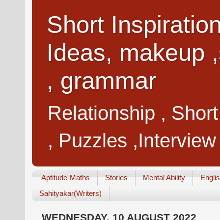
Short Inspiratio
Ideas, makeup ,
, grammar
Relationship , Shor
, Puzzles ,Interview
Aptitude-Maths
Stories
Mental Ability
Engli
Sahityakar(Writers)
WEDNESDAY, 10 AUGUST 2022