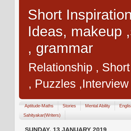
Short Inspiratio
Ideas, makeup ,
, grammar
Relationship , Shor
, Puzzles ,Interview
Aptitude-Maths
Stories
Mental Ability
Engli
Sahityakar(Writers)
SUNDAY, 13 JANUARY 2019